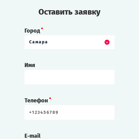
Но после одного из фокусов инженера
Оставить заявку
находят мёртвым!
Cыграть
Смотреть сценарий
Город
Самара
Имя
Телефон
E-mail