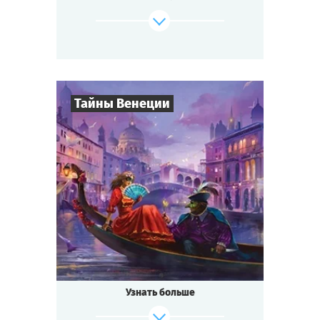
изобретение удивительного лекарства от
всех
болезней — не слишком ли много событий
для маленького городка?
Будь готов к приключениям, если ты...
Тайны Венеции
где-то на Диком Западе!
Cыграть
Смотреть сценарий
8
-
19
Игроков
2-3
ч.
Время игры
Интриги
Тематика
Квестория
Тип квеста
Кто не слышал о знаменитом
Венецианском бале?
Ночь расцвечена фейерверками, играют
Узнать больше
лучшие
музыканты, красивейшие женщины