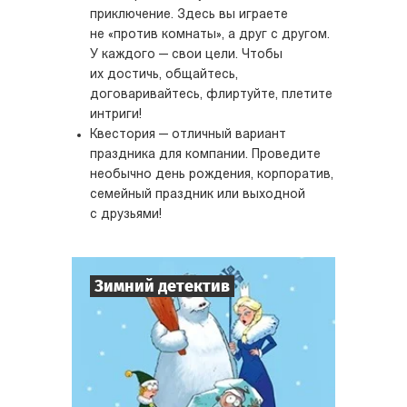
приключение. Здесь вы играете
не «против комнаты», а друг с другом.
У каждого — свои цели. Чтобы
их достичь, общайтесь,
договаривайтесь, флиртуйте, плетите
интриги!
Квестория — отличный вариант
праздника для компании. Проведите
необычно день рождения, корпоратив,
семейный праздник или выходной
с друзьями!
Зимний детектив
7
-
10
Игроков
1-2
ч.
Время игры