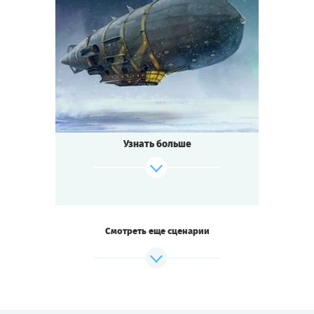
7
-
10
Игроков
1-2
ч.
Время игры
Стимпанк
Тематика
Мини-квестория
Тип квеста
Век паровых машин и гениальных
открытий!
Знаменитый инженер Гарин изобретает
Узнать больше
лучевую пушку,
способную пробить льды Арктики для
добычи
полезных ископаемых. Для сбора средств
на постройку
он организует полёт дирижабля
Смотреть еще сценарии
через Северный полюс.
Пассажиры наслаждаются северным
сиянием
и искусством приглашённых на борт
фокусников.