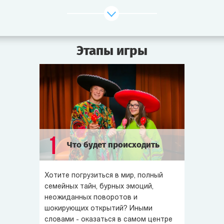
плантаторов, Лусии.
У них родился сын, Валенсио. Счастливая семья
переехала в новый дом. Купили новую мебель, наняли
Этапы игры
прислугу, разбили сад. Вскоре донна Лусия вновь
ждала малыша.
Но дон Педро не смог насладиться счастьем.
Спокойная жизнь мексиканских миллионеров была
нарушена страшной трагедией! Дон Педро впал
в глубокую кому. Никто не знает, что привело Эскабара
в такое состояние.
1
Что будет происходить
И вот уже 170 серий... простите... 15 лет больной лежит
в коме в городской больнице Сан-Луиса. Вчера врач
Хотите погрузиться в мир, полный
сообщил, что надежды больше нет. Он не видит выхода
семейных тайн, бурных эмоций,
из ситуации, кроме как отключить пациента
неожиданных поворотов и
шокирующих открытий? Иными
от аппаратов, поддерживающих в нём жизнь.
словами - оказаться в самом центре