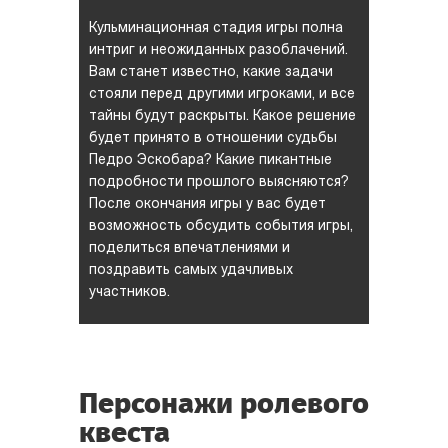
Кульминационная стадия игры полна
интриг и неожиданных разоблачений.
Вам станет известно, какие задачи
стояли перед другими игроками, и все
тайны будут раскрыты. Какое решение
будет принято в отношении судьбы
Педро Эскобара? Какие пикантные
подробности прошлого выясняются?
После окончания игры у вас будет
возможность обсудить события игры,
поделиться впечатлениями и
поздравить самых удачливых
участников.
Персонажи ролевого
квеста