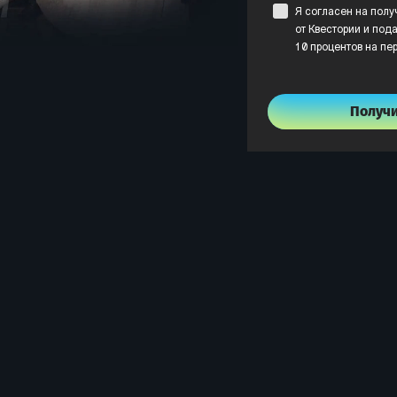
Я согласен на пол
от Квестории и пода
10 процентов на пе
Получ