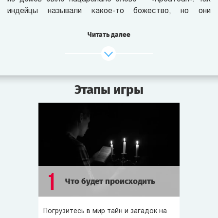
индейцы называли какое-то божество, но они
отказывались о нём говорить.
Читать далее
По сей день люди пытаются раскрыть тайну пропавшей
колонии. Сегодняшнее лунное затмение совпадает
с парадом планет — такое бывает раз в 100 лет.
В прошлом именно в такие затмения на острове
Этапы игры
происходили странные события. Может, и на этот раз
что-то случится?..
Роанок полон слухов и легенд. Говорят, 100 лет назад
в старом доме Пергамов жил колдун — Эйб Пергам,
который похищал людей и приносил их в жертву
дьяволу. Однажды колдун загадочно исчез, но его дом
и по сей день обходят стороной. Ходят слухи, что
1
Что будет происходить
он проклят.
Говорят, на острове всем заправляет тайное общество,
Погрузитесь в мир тайн и загадок на