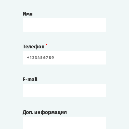
Профессор Лингер
Профессор физики. Говорят, изобрёл какой-
Имя
то необычный прибор.
Элиот/Эли Джонс
Родился на Роаноке, но последние два
Телефон
года прожил на материке. Его отец
недавно скончался.
Алекс/Алекса Вернер
E-mail
Художник, известен своими мрачными
картинами.
Чарли Диккенс
Доп. информация
Журналист.