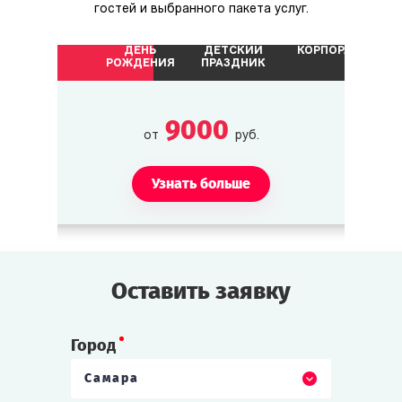
гостей и выбранного пакета услуг.
ДЕНЬ
ДЕТСКИЙ
КОРПОРАТИВ
Сэм «Ирландец» Келли
РОЖДЕНИЯ
ПРАЗДНИК
Бизнесмен. Недавно купил на Роаноке
несколько участков земли.
9000
от
руб.
Кэтрин Келли
Дочь Сэма Келли.
Узнать больше
Шон «Бык»
Помощник Сэма Келли.
Оставить заявку
Тэйлор «Красавчик»/«Красотка»
Город
Племянник (-ца) Сэма Келли.
Самара