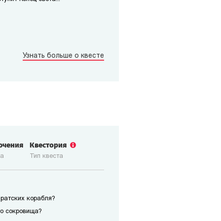
Узнать больше о квесте
ючения
Квестория
ка
Тип квеста
иратских корабля?
го сокровища?