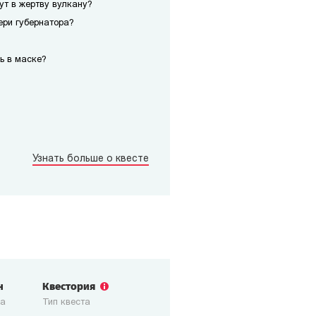
сут в жертву вулкану?
ери губернатора?
ь в маске?
Узнать больше о квесте
н
Квестория
ка
Тип квеста