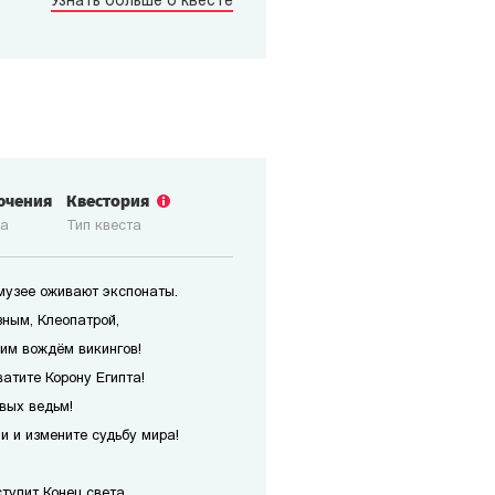
Узнать больше о квесте
ючения
Квестория
ка
Тип квеста
 музее оживают экспонаты.
зным, Клеопатрой,
им вождём викингов!
атите Корону Египта!
вых ведьм!
 и измените судьбу мира!
упит Конец света...