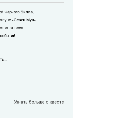
ой Чёрного Билла,
алуне «Севен Мун»,
ства от всех
 событий
ы...
Узнать больше о квесте