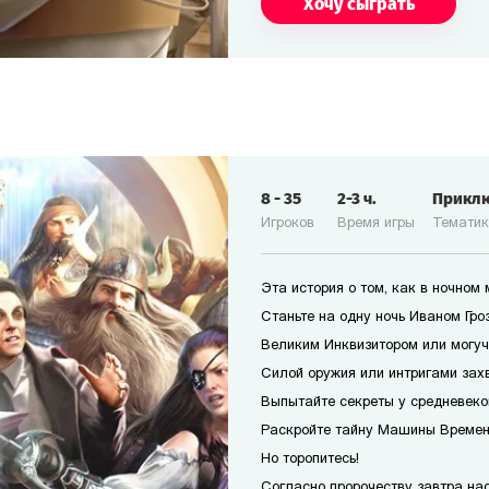
Хочу сыграть
8
-
35
2-3
ч.
Прикл
Игроков
Время игры
Темати
Эта история о том, как в ночном
Станьте на одну ночь Иваном Гро
Великим Инквизитором или могуч
Силой оружия или интригами захв
Выпытайте секреты у средневеко
Раскройте тайну Машины Времени
Но торопитесь!
Согласно пророчеству завтра наст