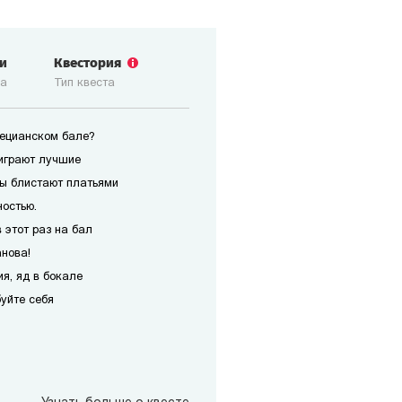
ги
Квестория
ка
Тип квеста
нецианском бале?
играют лучшие
ы блистают платьями
ностью.
 этот раз на бал
анова!
я, яд в бокале
уйте себя