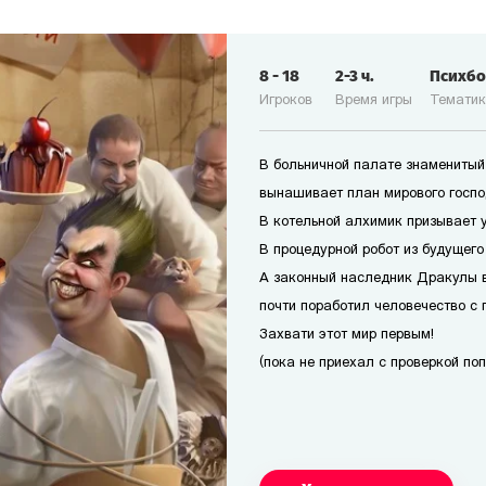
8
-
18
2-3
ч.
Психб
Игроков
Время игры
Темати
В больничной палате знаменитый
вынашивает план мирового госпо
В котельной алхимик призывает 
В процедурной робот из будущего
А законный наследник Дракулы 
почти поработил человечество с 
Захвати этот мир первым!
(пока не приехал с проверкой по