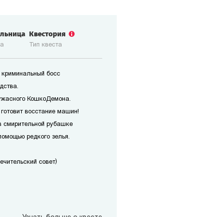
ольница
Квестория
ка
Тип квеста
 криминальный босс
дства.
ужасного КошкоДемона.
 готовит восстание машин!
в смирительной рубашке
помощью редкого зелья.
печительский совет)