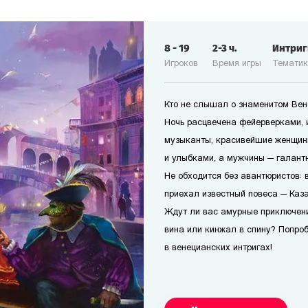
8
-
19
2-3
ч.
Интри
Игроков
Время игры
Темати
Кто не слышал о знаменитом Ве
Ночь расцвечена фейерверками, 
музыканты, красивейшие женщин
и улыбками, а мужчины — галант
Не обходится без авантюристов: в
приехал известный повеса — Каз
Ждут ли вас амурные приключени
вина или кинжал в спину? Попроб
в венецианских интригах!