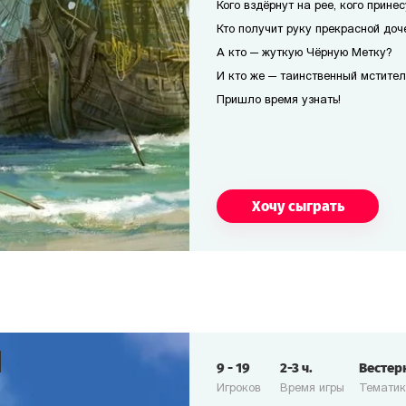
Кого вздёрнут на рее, кого прине
Кто получит руку прекрасной доч
А кто — жуткую Чёрную Метку?
И кто же — таинственный мстител
Пришло время узнать!
Хочу сыграть
9
-
19
2-3
ч.
Вестер
Игроков
Время игры
Темати