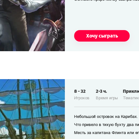
Хочу сыграть
8
-
32
2-3
ч.
Прикл
Игроков
Время игры
Темати
Небольшой островок на Карибах.
Что привело в тихую бухту два п
Месть за капитана Флинта или е