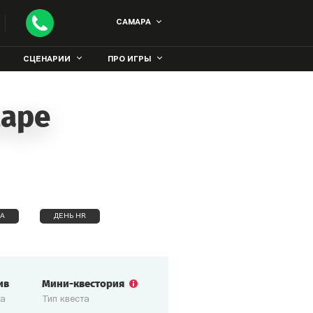
САМАРА
СЦЕНАРИИ
ПРО ИГРЫ
маре
А
ДЕНЬ HR
ив
Мини-квестория
ка
Тип квеста