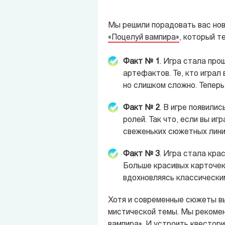
Мы решили порадовать вас нов
«Поцелуй вампира»
, который те
Факт № 1
. Игра стала про
артефактов. Те, кто играл 
но слишком сложно. Теперь
Факт № 2
. В игре появили
ролей. Так что, если вы и
свеженьких сюжетных лини
Факт № 3
. Игра стала кра
Больше красивых карточек!
вдохновляясь классически
Хотя и современные сюжеты вы
мистической темы. Мы рекоме
вампира»
. И устроить квестор