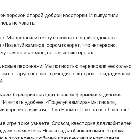
ой версией старой-доброй квестории. И выпустили
перь не узнать.
ще. Мы добавили в игру полезных вещей: подсказок,
в «Поцелуй вампира, хором говорят, что интересно,
 чуть менее сложно, но так же интересно.
сь новые персонажи. Мы полностью переписали несколько
грали в старую версию, приходите еще раз — выдадим вам
й.
сивее. Сценарий выходит в новом фирменном дизайне.
 И читать удобнее. «Поцелуй вампира» мы писали,
ми первоисточникам
—
без Брэма Стокера не обошлось!
 в игре тоже узнаете. Словом, квестория для любителей
ндуем совместить Новый год и обновленный
«Поцелуй
ию в этот всеми любимый праздник или в новогодние